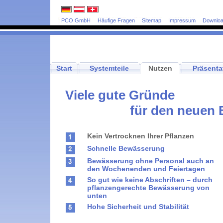
PCO GmbH
Häufige Fragen
Sitemap
Impressum
Downlo
Start
Systemteile
Nutzen
Präsenta
Viele gute Gründe
für den neuen 
Kein Vertrocknen Ihrer Pflanzen
Schnelle Bewässerung
Bewässerung ohne Personal auch an
den Wochenenden und Feiertagen
So gut wie keine Abschriften – durch
pflanzengerechte Bewässerung von
unten
Hohe Sicherheit und Stabilität