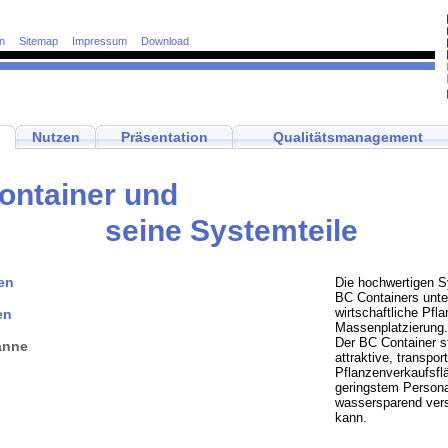
n
Sitemap
Impressum
Download
Nutzen
Präsentation
Qualitätsmanagement
ontainer und
seine Systemteile
en
Die hochwertigen S
BC Containers unte
wirtschaftliche Pfl
en
Massenplatzierung.
Der BC Container st
anne
attraktive, transpor
Pflanzenverkaufsflä
geringstem Persona
wassersparend ver
kann.