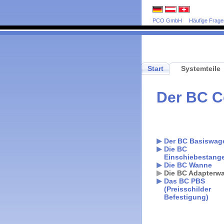
PCO GmbH
Häufige Frage
Start
Systemteile
Der BC C
Der BC Basiswag
Die BC
Einschiebestang
Die BC Wanne
Die BC Adapterw
Das BC PBS
(Preisschilder
Befestigung)