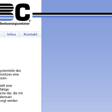
Infos
Kontakt
ystemteile des
rstützen eine
anzen-
ellt eine
tfähige
che dar, die mit
leinsatz
sorgt werden