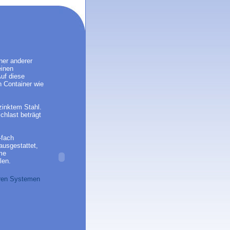
ner anderer
einen
uf diese
n Container wie
zinktem Stahl.
chlast beträgt
-fach
ausgestattet,
ame
len.
ren Systemen