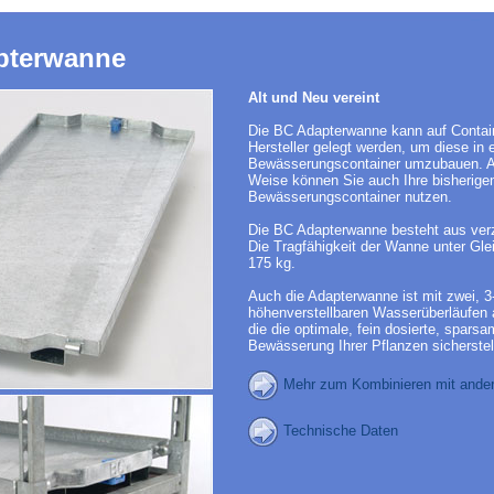
pterwanne
Alt und Neu vereint
Die BC Adapterwanne kann auf Contai
Hersteller gelegt werden, um diese in 
Bewässerungscontainer umzubauen. A
Weise können Sie auch Ihre bisherige
Bewässerungscontainer nutzen.
Die BC Adapterwanne besteht aus ver
Die Tragfähigkeit der Wanne unter Glei
175 kg.
Auch die Adapterwanne ist mit zwei, 3
höhenverstellbaren Wasserüberläufen 
die die optimale, fein dosierte, spars
Bewässerung Ihrer Pflanzen sicherstel
Mehr zum Kombinieren mit ande
Technische Daten