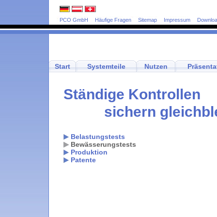
PCO GmbH
Häufige Fragen
Sitemap
Impressum
Downlo
Start
Systemteile
Nutzen
Präsenta
Ständige Kontrollen
sichern gleichbl
Belastungstests
Bewässerungstests
Produktion
Patente