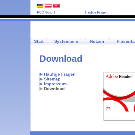
PCO GmbH
Häufige Fragen
Start
Systemteile
Nutzen
Präsenta
Download
Häufige Fragen
Sitemap
Impressum
Download